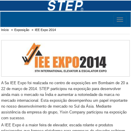
Toggl
naviga
Início
Exposição
IEE Expo 2014
A 5a IEE Expo foi realizada no centro de exposições em Bombaim de 20 a
22 de março de 2014. STEP participou na exposição para desenvolver
ainda mais o mercado na Índia e aumentar a notoriedade da marca no
mercado internacional. Esta exposição desempenhou um papel importante
no nosso desenvolvimento de mercado no Sul da Ásia. Mediante
assistência da empresa do grupo, Yixin Company participou na exposição
com sucesso.
A IEE Expo é a maior feira de elevador, escada rolante e produtos
relacionados que fornece plataforma para empresas de elevador exibirem