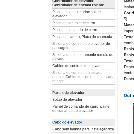
Controlador de elevador,
Mater
Controlador de escada rolante
isola
Placa de controle principal de
Cor d
elevador
5)
Placa de controle de carro
Mater
Placa de comando de carro
imper
Placa indicadora, Placa de chamada
Test
combu
Sistema de controle de elevador de
passageiros
Resis
Sistema de monitoramento remoto de
Resis
elevador
Teste
Cabine de controle de elevador
Dese
Sistema de controle de escada
confo
rolante, Cabine de controle de escada
Desem
rolante
Partes de elevador
Outr
Botão de elevador
Painel de comando de carro, painel
de comando de elevador
Cabo do elevador
Cabo sem bainha para instalação fixa