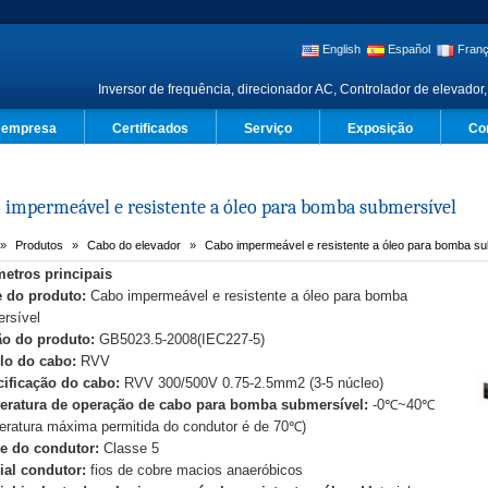
English
Español
Franç
Inversor de frequência, direcionador AC, Controlador de elevador,
a empresa
Certificados
Serviço
Exposição
Co
 impermeável e resistente a óleo para bomba submersível
Produtos
Cabo do elevador
Cabo impermeável e resistente a óleo para bomba su
etros principais
 do produto:
Cabo impermeável e resistente a óleo para bomba
rsível
o do produto:
GB5023.5-2008(IEC227-5)
lo do cabo:
RVV
ificação do cabo:
RVV 300/500V 0.75-2.5mm2 (3-5 núcleo)
ratura de operação de cabo para bomba submersível:
-0℃~40℃
eratura máxima permitida do condutor é de 70℃)
e do condutor:
Classe 5
ial condutor:
fios de cobre macios anaeróbicos