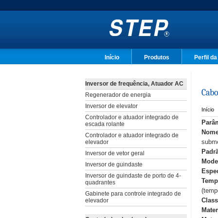
Início
Produtos
Perfil d
Inversor de frequência, Atuador AC
Cabo
Regenerador de energia
Inversor de elevator
Início
Controlador e atuador integrado de
Parâm
escada rolante
Nome
Controlador e atuador integrado de
elevador
subme
Padrã
Inversor de vetor geral
Mode
Inversor de guindaste
Espec
Inversor de guindaste de porto de 4-
Tempe
quadrantes
(temp
Gabinete para controle integrado de
elevador
Class
Mater