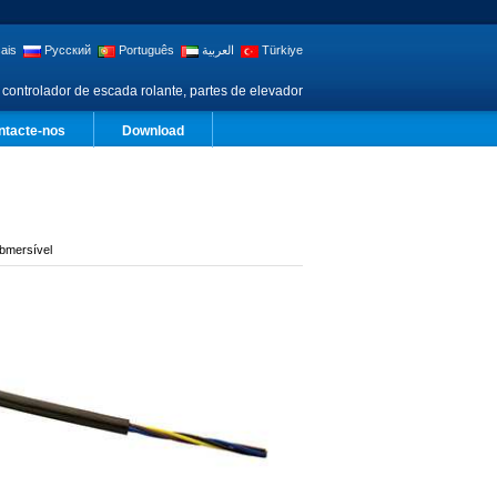
ais
Русский
Português
العربية
Türkiye
 controlador de escada rolante, partes de elevador
ntacte-nos
Download
bmersível