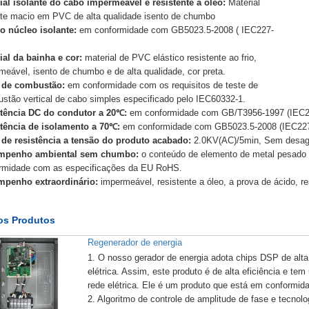
ial isolante do cabo impermeável e resistente a óleo:
Material
nte macio em PVC de alta qualidade isento de chumbo
o núcleo isolante:
em conformidade com GB5023.5-2008 ( IEC227-
ial da bainha e cor:
material de PVC elástico resistente ao frio,
meável, isento de chumbo e de alta qualidade, cor preta.
e de combustão:
em conformidade com os requisitos de teste de
stão vertical de cabo simples especificado pelo IEC60332-1.
tência DC do condutor a 20℃:
em conformidade com GB/T3956-1997 (IEC2
tência de isolamento a 70℃:
em conformidade com GB5023.5-2008 (IEC227
 de resistência a tensão do produto acabado:
2.0KV(AC)/5min, Sem desa
mpenho ambiental sem chumbo:
o conteúdo de elemento de metal pesado n
rmidade com as especificações da EU RoHS.
penho extraordinário:
impermeável, resistente a óleo, a prova de ácido, res
os Produtos
Regenerador de energia
1. O nosso gerador de energia adota chips DSP de alta
elétrica. Assim, este produto é de alta eficiência e t
rede elétrica. Ele é um produto que está em conformid
2. Algoritmo de controle de amplitude de fase e tecno