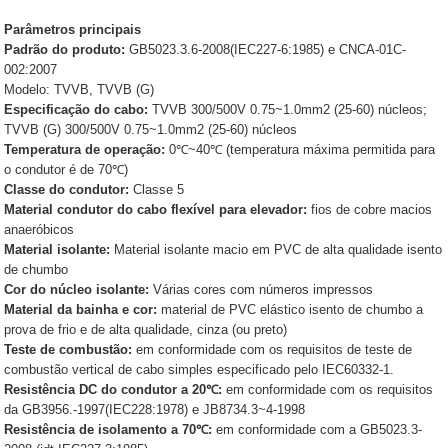
Parâmetros principais
Padrão do produto:
GB5023.3.6-2008(IEC227-6:1985) e CNCA-01C-
002:2007
Modelo: TVVB, TVVB (G)
Especificação do cabo:
TVVB 300/500V 0.75~1.0mm2 (25-60) núcleos;
TVVB (G) 300/500V 0.75~1.0mm2 (25-60) núcleos
Temperatura de operação:
0℃~40℃ (temperatura máxima permitida para
o condutor é de 70℃)
Classe do condutor:
Classe 5
Material condutor do cabo flexível para elevador:
fios de cobre macios
anaeróbicos
Material isolante:
Material isolante macio em PVC de alta qualidade isento
de chumbo
Cor do núcleo isolante:
Várias cores com números impressos
Material da bainha e cor:
material de PVC elástico isento de chumbo a
prova de frio e de alta qualidade, cinza (ou preto)
Teste de combustão:
em conformidade com os requisitos de teste de
combustão vertical de cabo simples especificado pelo IEC60332-1.
Resistência DC do condutor a 20℃:
em conformidade com os requisitos
da GB3956.-1997(IEC228:1978) e JB8734.3~4-1998
Resistência de isolamento a 70℃:
em conformidade com a GB5023.3-