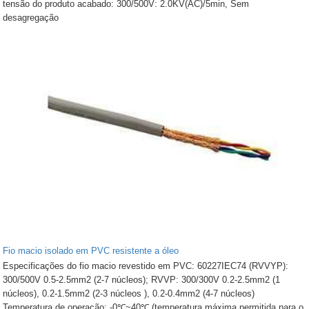
tensão do produto acabado: 300/500V: 2.0KV(AC)/5min, Sem
desagregação
Fio macio isolado em PVC resistente a óleo
Especificações do fio macio revestido em PVC: 60227IEC74 (RVVYP):
300/500V 0.5-2.5mm2 (2-7 núcleos); RVVP: 300/300V 0.2-2.5mm2 (1
núcleos), 0.2-1.5mm2 (2-3 núcleos ), 0.2-0.4mm2 (4-7 núcleos)
Temperatura de operação: -0℃~40℃ (temperatura máxima permitida para o