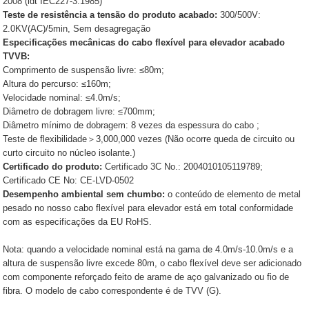
2008 (idt IEC227-3:1985)
Teste de resistência a tensão do produto acabado:
300/500V:
2.0KV(AC)/5min, Sem desagregação
Especificações mecânicas do cabo flexível para elevador acabado
TVVB:
Comprimento de suspensão livre: ≤80m;
Altura do percurso: ≤160m;
Velocidade nominal: ≤4.0m/s;
Diâmetro de dobragem livre: ≤700mm;
Diâmetro mínimo de dobragem: 8 vezes da espessura do cabo ;
Teste de flexibilidade＞3,000,000 vezes (Não ocorre queda de circuito ou
curto circuito no núcleo isolante.)
Certificado do produto:
Certificado 3C No.: 2004010105119789;
Certificado CE No: CE-LVD-0502
Desempenho ambiental sem chumbo:
o conteúdo de elemento de metal
pesado no nosso cabo flexível para elevador está em total conformidade
com as especificações da EU RoHS.
Nota: quando a velocidade nominal está na gama de 4.0m/s-10.0m/s e a
altura de suspensão livre excede 80m, o cabo flexível deve ser adicionado
com componente reforçado feito de arame de aço galvanizado ou fio de
fibra. O modelo de cabo correspondente é de TVV (G).