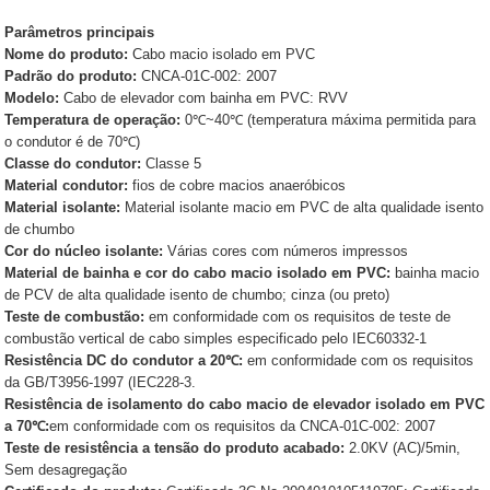
Parâmetros principais
Nome do produto:
Cabo macio isolado em PVC
Padrão do produto:
CNCA-01C-002: 2007
Modelo:
Cabo de elevador com bainha em PVC: RVV
Temperatura de operação:
0℃~40℃ (temperatura máxima permitida para
o condutor é de 70℃)
Classe do condutor:
Classe 5
Material condutor:
fios de cobre macios anaeróbicos
Material isolante:
Material isolante macio em PVC de alta qualidade isento
de chumbo
Cor do núcleo isolante:
Várias cores com números impressos
Material de bainha e cor do cabo macio isolado em PVC:
bainha macio
de PCV de alta qualidade isento de chumbo; cinza (ou preto)
Teste de combustão:
em conformidade com os requisitos de teste de
combustão vertical de cabo simples especificado pelo IEC60332-1
Resistência DC do condutor a 20℃:
em conformidade com os requisitos
da GB/T3956-1997 (IEC228-3.
Resistência de isolamento do cabo macio de elevador isolado em PVC
a 70℃:
em conformidade com os requisitos da CNCA-01C-002: 2007
Teste de resistência a tensão do produto acabado:
2.0KV (AC)/5min,
Sem desagregação