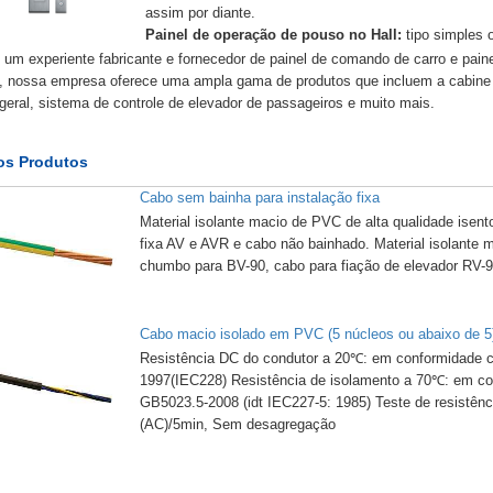
assim por diante.
Painel de operação de pouso no Hall:
tipo simples o
um experiente fabricante e fornecedor de painel de comando de carro e paine
, nossa empresa oferece uma ampla gama de produtos que incluem a cabine d
 geral, sistema de controle de elevador de passageiros e muito mais.
os Produtos
Cabo sem bainha para instalação fixa
Material isolante macio de PVC de alta qualidade isen
fixa AV e AVR e cabo não bainhado. Material isolante 
chumbo para BV-90, cabo para fiação de elevador RV-9
Cabo macio isolado em PVC (5 núcleos ou abaixo de 5
Resistência DC do condutor a 20℃: em conformidade c
1997(IEC228) Resistência de isolamento a 70℃: em co
GB5023.5-2008 (idt IEC227-5: 1985) Teste de resistên
(AC)/5min, Sem desagregação