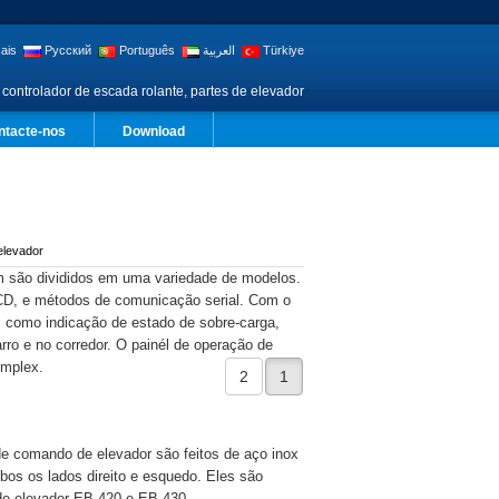
ais
Русский
Português
العربية
Türkiye
 controlador de escada rolante, partes de elevador
ntacte-nos
Download
elevador
em são divididos em uma variedade de modelos.
CD, e métodos de comunicação serial. Com o
, como indicação de estado de sobre-carga,
rro e no corredor. O painél de operação de
implex.
2
1
e comando de elevador são feitos de aço inox
bos os lados direito e esquedo. Eles são
e elevador EB 420 e EB 430.