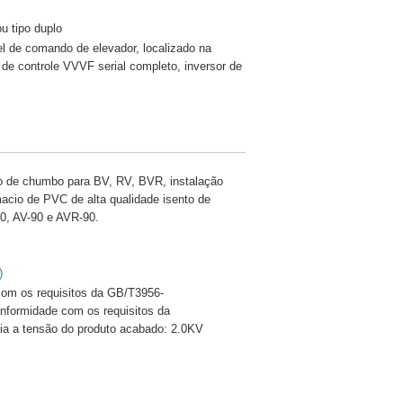
u tipo duplo
l de comando de elevador, localizado na
e controle VVVF serial completo, inversor de
to de chumbo para BV, RV, BVR, instalação
macio de PVC de alta qualidade isento de
0, AV-90 e AVR-90.
)
om os requisitos da GB/T3956-
nformidade com os requisitos da
cia a tensão do produto acabado: 2.0KV