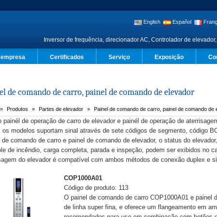
English
Español
Franç
Inversor de frequência, direcionador AC, Controlador de elevador,
a empresa
Certificados
Serviço
Exposição
Co
el de comando de carro, painel de comando de elevador
Produtos
Partes de elevador
Painel de comando de carro, painel de comando de 
 painél de operação de carro de elevador e painél de operação de aterrisag
 os modelos suportam sinal através de sete códigos de segmento, código B
l de comando de carro e painel de comando de elevador, o status do elevador
ole de incêndio, carga completa, parada e inspeção, podem ser exibidos no ca
isagem do elevador é compatível com ambos métodos de conexão duplex e s
COP1000A01
Código de produto: 113
O painel de comando de carro COP1000A01 e painel d
de linha super fina, e oferece um flangeamento em am
recomendados para uso em combinação com botões d