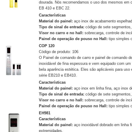
dourada. Nós recomendamos o uso dos mesmos em c
EB 410 e EBC 22.
Características
Material do painel:
aço inox de acabamento espelhado
Tipo de sinal de entrada:
código de sete segmentos,
Visor no carro e no hall:
sobrecarga, controle de inc
Painel de operação de pouso no Hall:
tipo simples o
COP 120
Código de produto: 106
O Painel de comando de carro e painel de comando de 
inoxidável de fina espessura e vem equipado com um
bela aparência estética. Eles são aplicáveis para u
série EB210 e EB410.
Características
Material do painel:
aço inox em linha fina, aço inox
Tipo de sinal de entrada:
código de sete segmentos,
Visor no carro e no hall:
sobrecarga, controle de in
Painel de operação de pouso no Hall:
tipo simples o
EH981
Características
Material do painel:
aço inoxidável dobrado em linha f
extremidades.