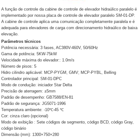
A função de controle da cabine de controle de elevador hidraúlico paralelo é
implementado por nossa placa de controle de elevador paralelo SM-01-DP.
A cabine de controle aplica uma comunicação completamente paralela e é
adequada para elevadores de carga com direcionamento hidraúlico de baixa
elevação.
Parâmetros técnicos
Potência necessária: 3 fases, AC380V-460V, 50/60Hz
Gama de potência: 5KW-75kW
Velocidade máxima do elevador:: 1.0m/s
Número de pisos: 5
Hidro cilindro aplicável: MCP-PYGM, GMV; MCP-PYBL, Belling
Controlador principal: SM-01-DPC
Modo de condução: iniciador Star Delta
Precisão de aterragem: ±5mm
Padrão de desempenho: GB7588/EN-81
Padrão de segurança: JG5071-1996
Temperatura ambiente: -10℃-45 ℃
Cor: cinza claro (opcional)
Modo de exibição : Sete códigos de segmento, código BCD, código Gray,
código binário
Dimensão (mm): 1300×750×280