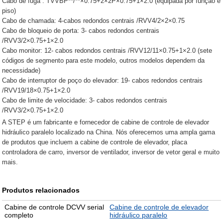
Cabo de fuga : TVVBP**/**×0.75+2×2P×0.75+1×2.0 (equipada por função e
piso)
Cabo de chamada: 4-cabos redondos centrais /RVV4/2×2×0.75
Cabo de bloqueio de porta: 3- cabos redondos centrais
/RVV3/2×0.75+1×2.0
Cabo monitor: 12- cabos redondos centrais /RVV12/11×0.75+1×2.0 (sete
códigos de segmento para este modelo, outros modelos dependem da
necessidade)
Cabo de interruptor de poço do elevador: 19- cabos redondos centrais
/RVV19/18×0.75+1×2.0
Cabo de limite de velocidade: 3- cabos redondos centrais
/RVV3/2×0.75+1×2.0
A STEP é um fabricante e fornecedor de cabine de controle de elevador
hidráulico paralelo localizado na China. Nós oferecemos uma ampla gama
de produtos que incluem a cabine de controle de elevador, placa
controladora de carro, inversor de ventilador, inversor de vetor geral e muito
mais.
Produtos relacionados
Cabine de controle DCVV serial
Cabine de controle de elevador
completo
hidráulico paralelo