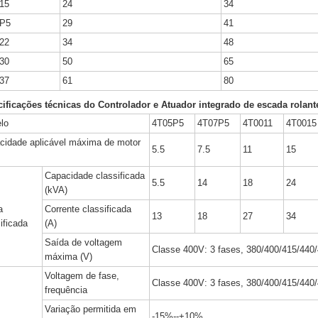
15
24
34
8P5
29
41
22
34
48
30
50
65
37
61
80
ificações técnicas do Controlador e Atuador integrado de escada rolant
lo
4T05P5
4T07P5
4T0011
4T0015
cidade aplicável máxima de motor
5.5
7.5
11
15
Capacidade classificada
5.5
14
18
24
(kVA)
a
Corrente classificada
13
18
27
34
ificada
(A)
Saída de voltagem
Classe 400V: 3 fases, 380/400/415/440
máxima (V)
Voltagem de fase,
Classe 400V: 3 fases, 380/400/415/440
frequência
Variação permitida em
-15%--+10%