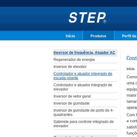
Início
Produtos
Perfil d
Inversor de frequência, Atuador AC
Cont
Regenerador de energia
Inversor de elevator
Início
Controlador e atuador integrado de
Como 
escada rolante
uma c
Controlador e atuador integrado de
elevador
equip
maior
Inversor de vetor geral
taman
Inversor de guindaste
opera
Inversor de guindaste de porto de 4-
quadrantes
Com f
e con
Gabinete para controle integrado de
elevador
satis
funçõ