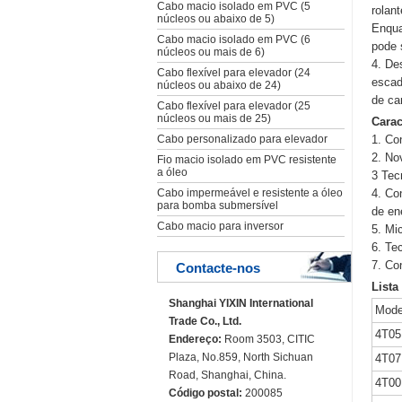
Cabo macio isolado em PVC (5
rolan
núcleos ou abaixo de 5)
Enqua
Cabo macio isolado em PVC (6
pode 
núcleos ou mais de 6)
4. De
Cabo flexível para elevador (24
escad
núcleos ou abaixo de 24)
de ca
Cabo flexível para elevador (25
núcleos ou mais de 25)
Carac
Cabo personalizado para elevador
1. Co
2. No
Fio macio isolado em PVC resistente
a óleo
3 Tec
Cabo impermeável e resistente a óleo
4. Co
para bomba submersível
de en
Cabo macio para inversor
5. Mi
6. Te
7. Co
Contacte-nos
Lista
Shanghai YIXIN International
Mode
Trade Co., Ltd.
4T0
Endereço:
Room 3503, CITIC
Plaza, No.859, North Sichuan
4T0
Road, Shanghai, China.
4T00
Código postal:
200085