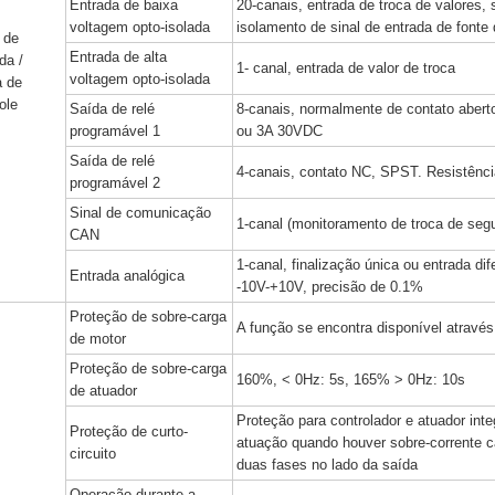
Entrada de baixa
20-canais, entrada de troca de valores, s
voltagem opto-isolada
isolamento de sinal de entrada de font
 de
Entrada de alta
da /
1- canal, entrada de valor de troca
voltagem opto-isolada
a de
ole
Saída de relé
8-canais, normalmente de contato aber
programável 1
ou 3A 30VDC
Saída de relé
4-canais, contato NC, SPST. Resistênc
programável 2
Sinal de comunicação
1-canal (monitoramento de troca de seg
CAN
1-canal, finalização única ou entrada di
Entrada analógica
-10V-+10V, precisão de 0.1%
Proteção de sobre-carga
A função se encontra disponível atravé
de motor
Proteção de sobre-carga
160%, < 0Hz: 5s, 165% > 0Hz: 10s
de atuador
Proteção para controlador e atuador int
Proteção de curto-
atuação quando houver sobre-corrente c
circuito
duas fases no lado da saída
Operação durante a