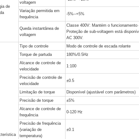
voltagem
gia de
Variação permitida em
ada
-5%--+5%
frequência
Classe 400V: Mantém o funcionamento q
Queda instantânea de
Proteção de sub-voltagem está disponív
voltagem
AC 300V.
Tipo de controle
Modo de controle de escada rolante
Torque de partuda
180%/0.5Hz
Alcance de controle de
1:100
velocidade
Precisão de controle de
±0.5
velocidade
Limitação de torque
Disponível (ajustável com parâmetros)
Precisão de torque
±5%
Alcance de controle de
0-120 Hz
frequência
Precisão de frequência
(variação de
±0.1
terística
temperatura)