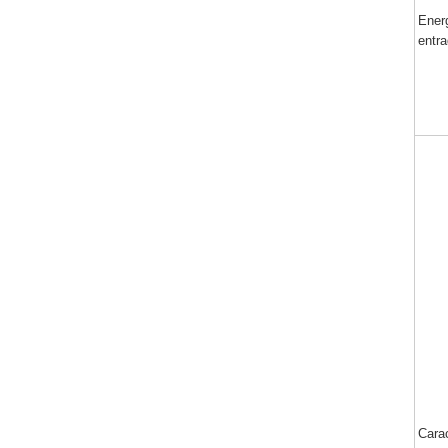
Ener
entr
Carac