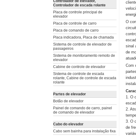
Controlador de elevador,
clien
Controlador de escada rolante
veloc
Placa de controle principal de
energ
elevador
O con
Placa de controle de carro
circui
Placa de comando de carro
contro
Placa indicadora, Placa de chamada
escad
Sistema de controle de elevador de
sinal
passageiros
de mo
Sistema de monitoramento remoto de
atuad
elevador
Com o
Cabine de controle de elevador
parte
Sistema de controle de escada
indus
rolante, Cabine de controle de escada
rolante
insta
Carac
Partes de elevador
1. O 
Botão de elevador
escad
Painel de comando de carro, painel
2. At
de comando de elevador
tempe
3. O 
Cabo do elevador
de fr
Cabo sem bainha para instalação fixa
variá