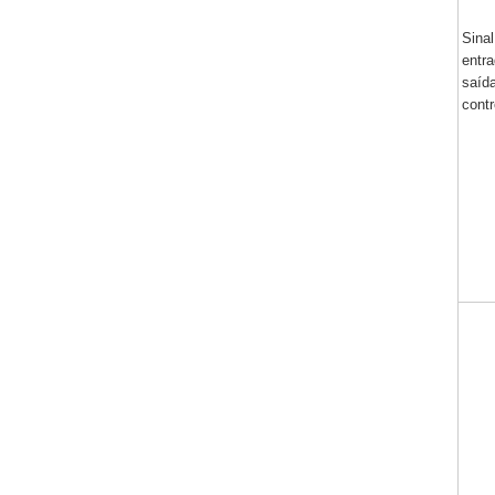
Sinal
entra
saíd
contr