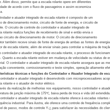
te. Além disso, permite que a escada rolante opere em diferentes
idade de acordo com o fluxo de passageiros e assim economiza
ia.
trolador e atuador integrado de escada rolante é composto de um
to de direcionamento motor, circuito de fonte de energia, e circuito de
le. O circuito de controle do controlador e atuador integrado de
a rolante realiza funções de recebimento de sinal e então envia o
 ao circuito de direcionamento de motor. O circuito de direcionamento
tor também receve sinais de fonte de energia de ambas as fontes de energia i
or de escada rolante, além de enviar sinais para controlar a máquina de traçã
 controlador e atuador integrado de escada rolante, o processo de funcionam
s. Quanto a escada rolante estiver em mudança de velocidade ou status de es
trial. O controlador e atuador integrado de escada rolante assegura que as
lação conveniente, comissionamento e teste simples, operação altamente efeti
terísticas técnicas e funções do Controlador e Atuador Integrado de esc
controlador e atuador integrado é desenvolvido com microprocessadores acopl
a rolante e o atuador de motor elétrico.
ravés da realização de melhorias nos equipamento, nosso controlador e atua
ratura de junção máxima de 175℃, baixa perda de troca e vida útil extendida
controlador e atuador integrado de escada rolante oferece à escadas rolantes 
equência industrial. Para ilustra, ele oferece uma controle de frequência comp
vel de passo, modos de controle Y-△ para satisfazer às necessidades do clien