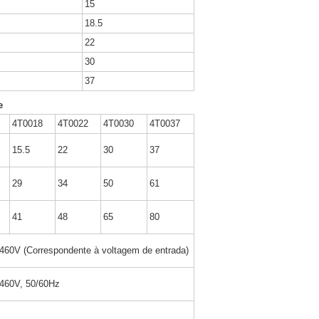
15
18.5
22
30
37
e
4T0018
4T0022
4T0030
4T0037
15.5
22
30
37
29
34
50
61
41
48
65
80
/460V (Correspondente à voltagem de entrada)
/460V, 50/60Hz