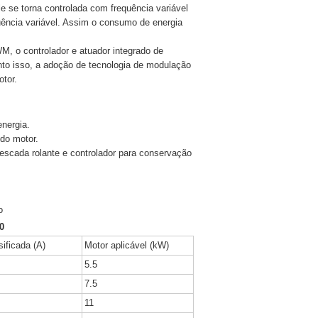
e se torna controlada com frequência variável
uência variável. Assim o consumo de energia
, o controlador e atuador integrado de
to isso, a adoção de tecnologia de modulação
tor.
nergia.
do motor.
 escada rolante e controlador para conservação
o
0
sificada (A)
Motor aplicável (kW)
5.5
7.5
11