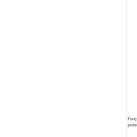
Funç
prot