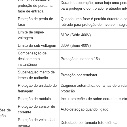
Durante a operação, caso haja uma per
proteção de perda na
para proteger o controlador e atuador in
fase de entrada
Proteção de perda de
Quando uma fase é perdida durante a ope
fase
retirado para proteção do inversor inte
Limite de super-
810V (Série 400V)
voltagem
Limite de sub-voltagem
380V (Série 400V)
Compensação de
desligamento
Proteção superior a 15s
instantâneo
Super-aquecimento de
Proteção por termistor
lemes de radiação
Proteção de unidade de
Diagnose automática de falhas de unida
frenagem
proteção
Proteção de módulo
Inclui proteções de sobre-corrente, curt
Proteção de sensor de
Auto-detecção quando ligado
ões de
corrente
eção
Proteção de velocidade
Detectado por tomada foto-elétrica
reversa