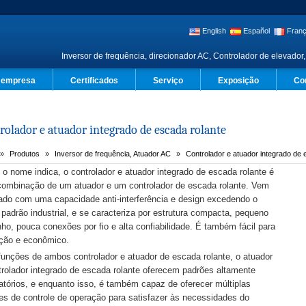
English
Español
Franç
Inversor de frequência, direcionador AC, Controlador de elevador,
a empresa
Certificados
Serviço
Exposição
Co
rolador e atuador integrado de escada rolante
Produtos
Inversor de frequência, Atuador AC
Controlador e atuador integrado de 
o nome indica, o controlador e atuador integrado de escada rolante é
ombinação de um atuador e um controlador de escada rolante. Vem
ado com uma capacidade anti-interferência e design excedendo o
 padrão industrial, e se caracteriza por estrutura compacta, pequeno
ho, pouca conexões por fio e alta confiabilidade. É também fácil para
ção e econômico.
unções de ambos controlador e atuador de escada rolante, o atuador
trolador integrado de escada rolante oferecem padrões altamente
fatórios, e enquanto isso, é também capaz de oferecer múltiplas
es de controle de operação para satisfazer às necessidades do