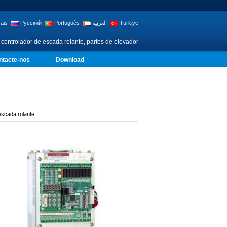
ais
Русский
Português
العربية
Türkiye
 controlador de escada rolante, partes de elevador
ntacte-nos
Download
escada rolante