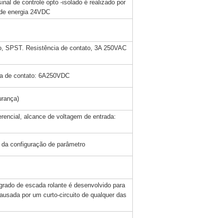
inal de controle opto -isolado é realizado por
e de energia 24VDC
to, SPST. Resistência de contato, 3A 250VAC
ia de contato: 6A250VDC
urança)
ferencial, alcance de voltagem de entrada:
s da configuração de parâmetro
egrado de escada rolante é desenvolvido para
ausada por um curto-circuito de qualquer das