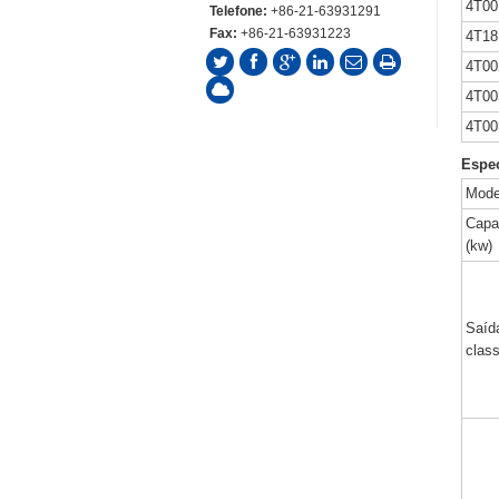
4T00
Telefone:
+86-21-63931291
Fax:
+86-21-63931223
4T1
4T00
4T00
4T00
Espec
Mode
Capa
(kw)
Saíd
class