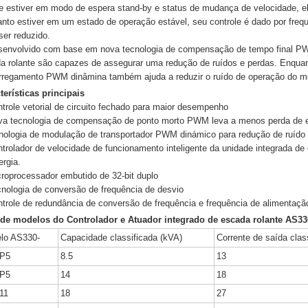
te estiver em modo de espera stand-by e status de mudança de velocidade, el
nto estiver em um estado de operação estável, seu controle é dado por freq
ser reduzido.
senvolvido com base em nova tecnologia de compensação de tempo final PWM
a rolante são capazes de assegurar uma redução de ruídos e perdas. Enquan
rregamento PWM dinâmina também ajuda a reduzir o ruído de operação do mo
terísticas principais
ntrole vetorial de circuito fechado para maior desempenho
va tecnologia de compensação de ponto morto PWM leva a menos perda de e
nologia de modulação de transportador PWM dinámico para redução de ruído 
ntrolador de velocidade de funcionamento inteligente da unidade integrada de
ergia.
croprocessador embutido de 32-bit duplo
cnologia de conversão de frequência de desvio
ntrole de redundância de conversão de frequência e frequência de alimentaçã
 de modelos do Controlador e Atuador integrado de escada rolante AS33
lo AS330-
Capacidade classificada (kVA)
Corrente de saída clas
5P5
8.5
13
7P5
14
18
11
18
27